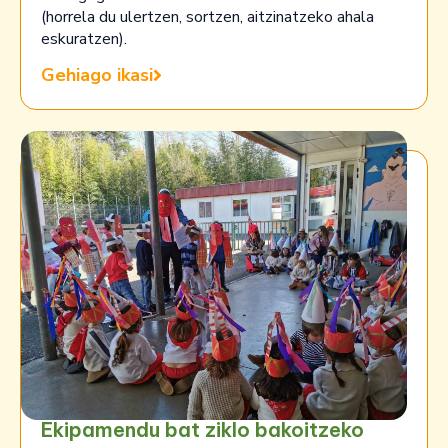
(horrela du ulertzen, sortzen, aitzinatzeko ahala
eskuratzen).
Gehiago ikasi
Ekipamendu bat ziklo bakoitzeko