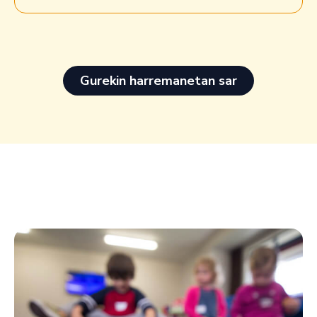
Gurekin harremanetan sar