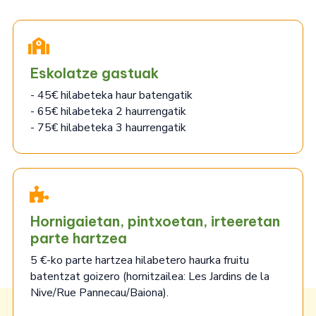
Eskolatze gastuak
- 45€ hilabeteka haur batengatik
- 65€ hilabeteka 2 haurrengatik
- 75€ hilabeteka 3 haurrengatik
Hornigaietan, pintxoetan, irteeretan
parte hartzea
5 €-ko parte hartzea hilabetero haurka fruitu
batentzat goizero (hornitzailea: Les Jardins de la
Nive/Rue Pannecau/Baiona).