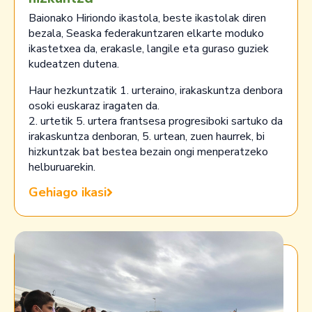
Baionako Hiriondo ikastola, beste ikastolak diren
bezala, Seaska federakuntzaren elkarte moduko
ikastetxea da, erakasle, langile eta guraso guziek
kudeatzen dutena.
Haur hezkuntzatik 1. urteraino, irakaskuntza denbora
osoki euskaraz iragaten da.
2. urtetik 5. urtera frantsesa progresiboki sartuko da
irakaskuntza denboran, 5. urtean, zuen haurrek, bi
hizkuntzak bat bestea bezain ongi menperatzeko
helburuarekin.
Gehiago ikasi