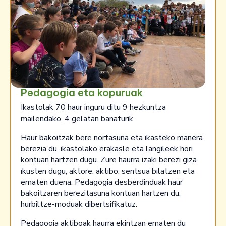
Pedagogia eta kopuruak
Ikastolak 70 haur inguru ditu 9 hezkuntza
mailendako, 4 gelatan banaturik.
Haur bakoitzak bere nortasuna eta ikasteko manera
berezia du, ikastolako erakasle eta langileek hori
kontuan hartzen dugu. Zure haurra izaki berezi giza
ikusten dugu, aktore, aktibo, sentsua bilatzen eta
ematen duena. Pedagogia desberdinduak haur
bakoitzaren berezitasuna kontuan hartzen du,
hurbiltze-moduak dibertsifikatuz.
Pedagogia aktiboak haurra ekintzan ematen du