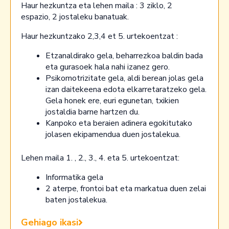
Haur hezkuntza eta lehen maila : 3 ziklo, 2
espazio, 2 jostaleku banatuak.
Haur hezkuntzako 2,3,4 et 5. urtekoentzat :
Etzanaldirako gela, beharrezkoa baldin bada
eta gurasoek hala nahi izanez gero.
Psikomotrizitate gela, aldi berean jolas gela
izan daitekeena edota elkarretaratzeko gela.
Gela honek ere, euri egunetan, txikien
jostaldia barne hartzen du.
Kanpoko eta beraien adinera egokitutako
jolasen ekipamendua duen jostalekua.
Lehen maila 1. , 2., 3., 4. eta 5. urtekoentzat:
Informatika gela
2 aterpe, frontoi bat eta markatua duen zelai
baten jostalekua.
Gehiago ikasi