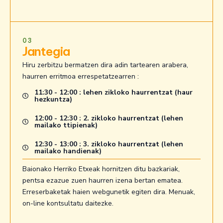
03
Jantegia
Hiru zerbitzu bermatzen dira adin tartearen arabera,
haurren erritmoa errespetatzearren :
11:30 - 12:00 : lehen zikloko haurrentzat (haur
hezkuntza)
12:00 - 12:30 : 2. zikloko haurrentzat (lehen
mailako ttipienak)
12:30 - 13:00 : 3. zikloko haurrentzat (lehen
mailako handienak)
Baionako Herriko Etxeak hornitzen ditu bazkariak,
pentsa ezazue zuen haurren izena bertan ematea.
Erreserbaketak haien webgunetik egiten dira. Menuak,
on-line kontsultatu daitezke.