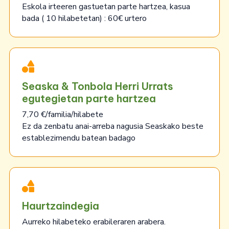
Eskola irteeren gastuetan parte hartzea, kasua
bada ( 10 hilabetetan) : 60€ urtero
Seaska & Tonbola Herri Urrats
egutegietan parte hartzea
7,70 €/familia/hilabete
Ez da zenbatu anai-arreba nagusia Seaskako beste
establezimendu batean badago
Haurtzaindegia
Aurreko hilabeteko erabileraren arabera.