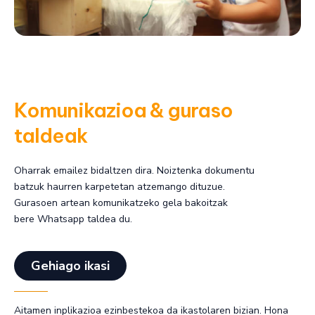
Komunikazioa & guraso
taldeak
Oharrak emailez bidaltzen dira. Noiztenka dokumentu
batzuk haurren karpetetan atzemango dituzue.
Gurasoen artean komunikatzeko gela bakoitzak
bere Whatsapp taldea du.
Gehiago ikasi
Aitamen inplikazioa ezinbestekoa da ikastolaren bizian. Hona