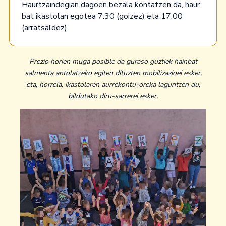
Haurtzaindegian dagoen bezala kontatzen da, haur
bat ikastolan egotea 7:30 (goizez) eta 17:00
(arratsaldez)
Prezio horien muga posible da guraso guztiek
hainbat
salmenta antolatzeko egiten dituzten
mobilizazioei esker,
eta, horrela, ikastolaren
aurrekontu-oreka laguntzen du,
bildutako diru-
sarrerei esker.