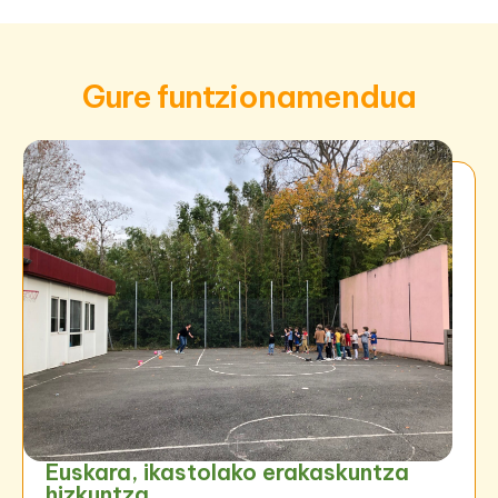
Gure funtzionamendua
Euskara, ikastolako erakaskuntza
hizkuntza