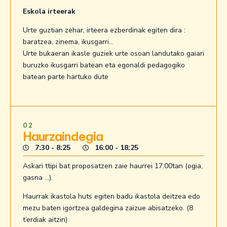
Eskola irteerak
Urte guztian zehar, irteera ezberdinak egiten dira :
baratzea, zinema, ikusgarri…
Urte bukaeran ikasle guziek urte osoan landutako gaiari
buruzko ikusgarri batean eta egonaldi pedagogiko
batean parte hartuko dute
02
Haurzaindegia
7:30 - 8:25
16:00 - 18:25
Askari ttipi bat proposatzen zaie haurrei 17.00tan (ogia,
gasna …).
Haurrak ikastola huts egiten badu ikastola deitzea edo
mezu baten igortzea galdegina zaizue abisatzeko. (8
t’erdiak aitzin)