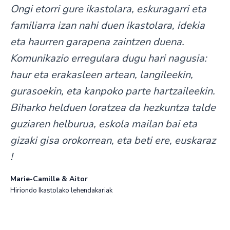
Ongi etorri gure ikastolara, eskuragarri eta
familiarra izan nahi duen ikastolara, idekia
eta haurren garapena zaintzen duena.
Komunikazio erregulara dugu hari nagusia:
haur eta erakasleen artean, langileekin,
gurasoekin, eta kanpoko parte hartzaileekin.
Biharko helduen loratzea da hezkuntza talde
guziaren helburua, eskola mailan bai eta
gizaki gisa orokorrean, eta beti ere, euskaraz
!
Marie-Camille & Aitor
Hiriondo Ikastolako lehendakariak