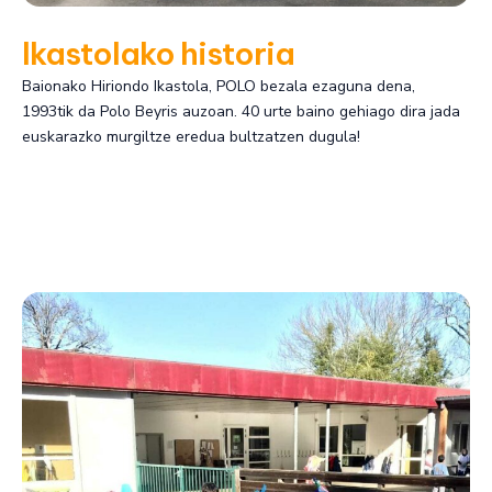
Ikastolako historia
Baionako Hiriondo Ikastola, POLO bezala ezaguna dena,
1993tik da Polo Beyris auzoan. 40 urte baino gehiago dira jada
euskarazko murgiltze eredua bultzatzen dugula!