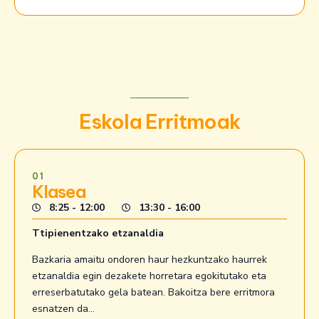
Eskola Erritmoak
01
Klasea
8:25 - 12:00
13:30 - 16:00
Ttipienentzako etzanaldia
Bazkaria amaitu ondoren haur hezkuntzako haurrek
etzanaldia egin dezakete horretara egokitutako eta
erreserbatutako gela batean. Bakoitza bere erritmora
esnatzen da…