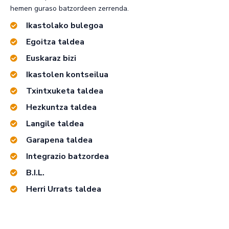
hemen guraso batzordeen zerrenda.
Ikastolako bulegoa
Egoitza taldea
Euskaraz bizi
Ikastolen kontseilua
Txintxuketa taldea
Hezkuntza taldea
Langile taldea
Garapena taldea
Integrazio batzordea
B.I.L.
Herri Urrats taldea